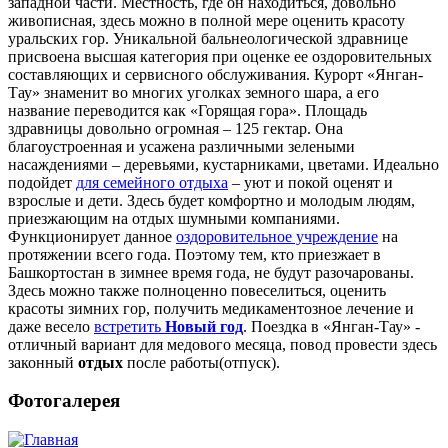
западной части. Местность, где он находиться, довольно
живописная, здесь можно в полной мере оценить красоту
уральских гор. Уникальной бальнеологической здравнице
присвоена высшая категория при оценке ее оздоровительных
составляющих и сервисного обслуживания. Курорт «Янган-
Тау» знаменит во многих уголках земного шара, а его
название переводится как «Горящая гора». Площадь
здравницы довольно огромная – 125 гектар. Она
благоустроенная и усажена различными зелеными
насаждениями – деревьями, кустарниками, цветами. Идеально
подойдет
для семейного отдыха
– уют и покой оценят и
взрослые и дети. Здесь будет комфортно и молодым людям,
приезжающим на отдых шумными компаниями.
Функционирует данное
оздоровительное учреждение
на
протяжении всего года. Поэтому тем, кто приезжает в
Башкортостан в зимнее время года, не будут разочарованы.
Здесь можно также полноценно повеселиться, оценить
красоты зимних гор, получить медикаментозное лечение и
даже весело
встретить
Новый год
. Поездка в «Янган-Тау» -
отличный вариант для медового месяца, повод провести здесь
законный
отдых
после работы(отпуск).
Фотогалерея