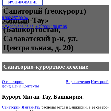
БРОНИРОВАНИЕ
Санаторий (геокурорт)
8 902 257 00 04
«Янган-Тау»
МАХ/Telegram:
+ 7 (902) 503 95 85,
+ 7 (902) 150 67 08
(Башкортостан,
Салаватский р-н, ул.
Центральная, д. 20)
Санаторно-курортное лечение
О санатории
Забронировать путевки
Виды лечения
Номерной
фонд
Цены
Контакты
Курорт Янган-Тау, Башкирия.
Санаторий
Янган-Тау
располагается в Башкирии, в ее северо-